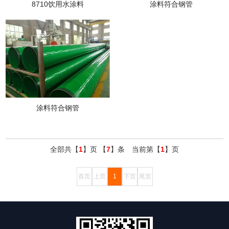
8710饮用水涂料
涂料符合钢管
涂料符合钢管
全部共【
1
】页 【
7
】条 当前第【
1
】页
首页
上页
1
下页
尾页